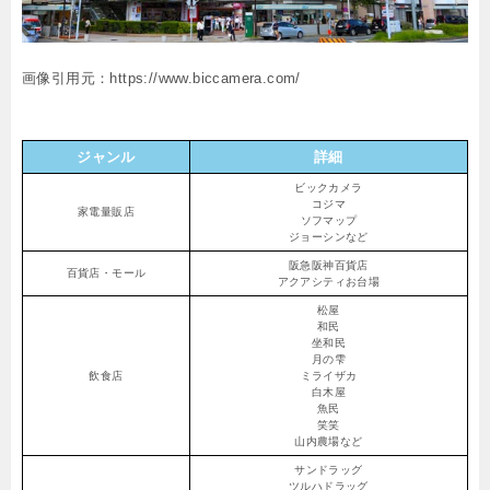
画像引用元：https://www.biccamera.com/
ジャンル
詳細
ビックカメラ
コジマ
家電量販店
ソフマップ
ジョーシンなど
阪急阪神百貨店
百貨店・モール
アクアシティお台場
松屋
和民
坐和民
月の雫
飲食店
ミライザカ
白木屋
魚民
笑笑
山内農場など
サンドラッグ
ツルハドラッグ