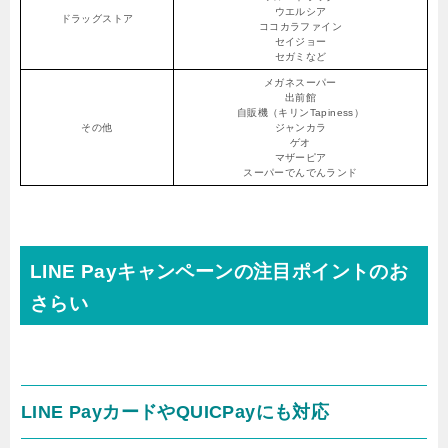
ウエルシア
ドラッグストア
ココカラファイン
セイジョー
セガミなど
メガネスーパー
出前館
自販機（キリンTapiness）
その他
ジャンカラ
ゲオ
マザーピア
スーパーでんでんランド
LINE Payキャンペーンの注目ポイントのお
さらい
LINE PayカードやQUICPayにも対応