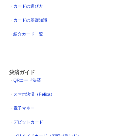
・
カードの選び方
・
カードの基礎知識
・
紹介カード一覧
決済ガイド
・
QRコード決済
・
スマホ決済（Felica）
・
電子マネー
・
デビットカード
・
プリペイドカード（国際ブランド）