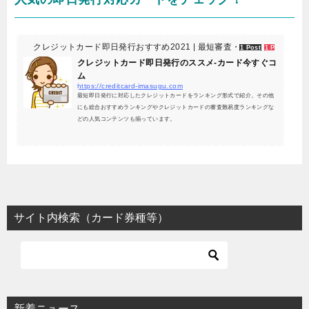
クレジットカード即日発行おすすめ2021 | 最短審査・評判解説-カード
1 Post
1 Pocket
クレジットカード即日発行のススメ-カード今すぐコ
ム
https://creditcard-imasugu.com
最短即日発行に対応したクレジットカードをランキング形式で紹介。その他
にも総合おすすめランキングやクレジットカードの審査難易度ランキングな
どの人気コンテンツも揃っています。
サイト内検索（カード券種等）
新着ニュース