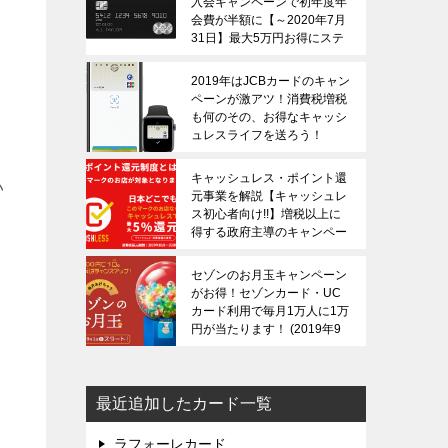
入会キャンペーンで初年度年
会費が半額に【～2020年7月
31日】最大5万円お得にステ
ータスカードを保有できる！
2020年3月20日
2019年はJCBカードのキャン
ペーンが激アツ！消費税増税
も何のその、お得なキャッシ
ュレスライフを送ろう！
2019年11月14日
キャッシュレス・ポイント還
い
元事業を解説【キャッシュレ
ス初心者向け!!】増税以上に
得する政府主導のキャンペー
ンです！
2019年10月1日
セゾンのお月玉キャンペーン
がお得！セゾンカード・UC
カード利用で毎月1万人に1万
円が当たります！
2019年9
月20日
最近追加したカード一覧
ラフォーレカード