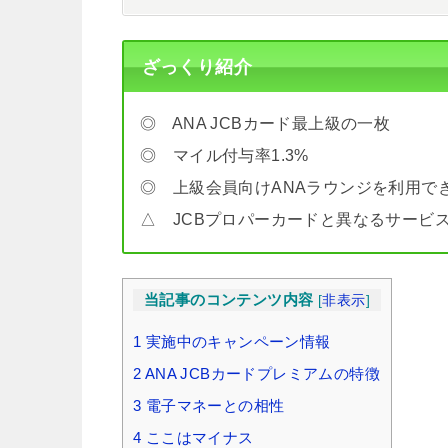
ざっくり紹介
◎ ANA JCBカード最上級の一枚
◎ マイル付与率1.3%
◎ 上級会員向けANAラウンジを利用で
△ JCBプロパーカードと異なるサービ
当記事のコンテンツ内容
[
非表示
]
1
実施中のキャンペーン情報
2
ANA JCBカードプレミアムの特徴
3
電子マネーとの相性
4
ここはマイナス