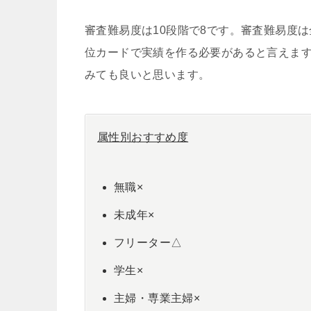
審査難易度は10段階で8です。審査難易度
位カードで実績を作る必要があると言えま
みても良いと思います。
属性別おすすめ度
無職×
未成年×
フリーター△
学生×
主婦・専業主婦×