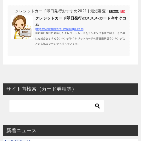
クレジットカード即日発行おすすめ2021 | 最短審査・評判解説-カード
1 Post
1 Pocket
クレジットカード即日発行のススメ-カード今すぐコ
ム
https://creditcard-imasugu.com
最短即日発行に対応したクレジットカードをランキング形式で紹介。その他
にも総合おすすめランキングやクレジットカードの審査難易度ランキングな
どの人気コンテンツも揃っています。
サイト内検索（カード券種等）
新着ニュース