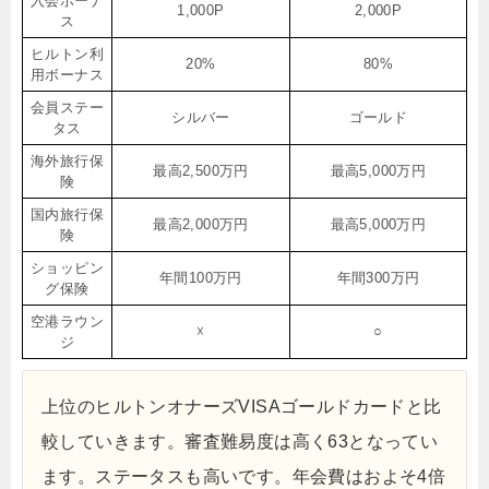
入会ボーナ
1,000P
2,000P
ス
ヒルトン利
20%
80%
用ボーナス
会員ステー
シルバー
ゴールド
タス
海外旅行保
最高2,500万円
最高5,000万円
険
国内旅行保
最高2,000万円
最高5,000万円
険
ショッピン
年間100万円
年間300万円
グ保険
空港ラウン
☓
○
ジ
上位のヒルトンオナーズVISAゴールドカードと比
較していきます。審査難易度は高く63となってい
ます。ステータスも高いです。年会費はおよそ4倍