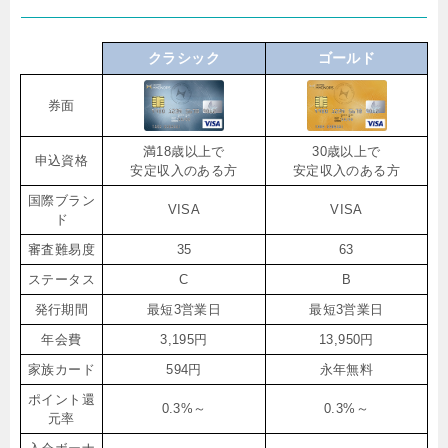
クラシック
ゴールド
券面
満18歳以上で
30歳以上で
申込資格
安定収入のある方
安定収入のある方
国際ブラン
VISA
VISA
ド
審査難易度
35
63
ステータス
C
B
発行期間
最短3営業日
最短3営業日
年会費
3,195円
13,950円
家族カード
594円
永年無料
ポイント還
0.3%～
0.3%～
元率