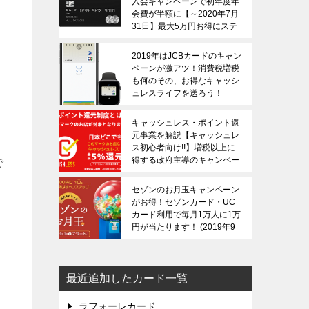
入会キャンペーンで初年度年
会費が半額に【～2020年7月
31日】最大5万円お得にステ
ータスカードを保有できる！
2020年3月20日
2019年はJCBカードのキャン
ペーンが激アツ！消費税増税
も何のその、お得なキャッシ
ュレスライフを送ろう！
2019年11月14日
キャッシュレス・ポイント還
元事業を解説【キャッシュレ
ス初心者向け!!】増税以上に
得する政府主導のキャンペー
で
ンです！
2019年10月1日
セゾンのお月玉キャンペーン
がお得！セゾンカード・UC
カード利用で毎月1万人に1万
円が当たります！
2019年9
月20日
最近追加したカード一覧
ラフォーレカード