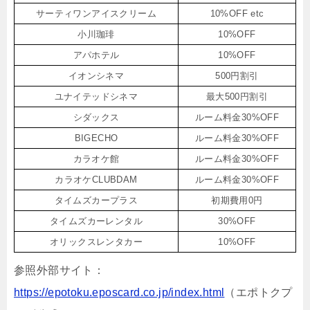
サーティワンアイスクリーム
10%OFF etc
小川珈琲
10%OFF
アパホテル
10%OFF
イオンシネマ
500円割引
ユナイテッドシネマ
最大500円割引
シダックス
ルーム料金30%OFF
BIGECHO
ルーム料金30%OFF
カラオケ館
ルーム料金30%OFF
カラオケCLUBDAM
ルーム料金30%OFF
タイムズカープラス
初期費用0円
タイムズカーレンタル
30%OFF
オリックスレンタカー
10%OFF
参照外部サイト：
https://epotoku.eposcard.co.jp/index.html
（エポトクプ