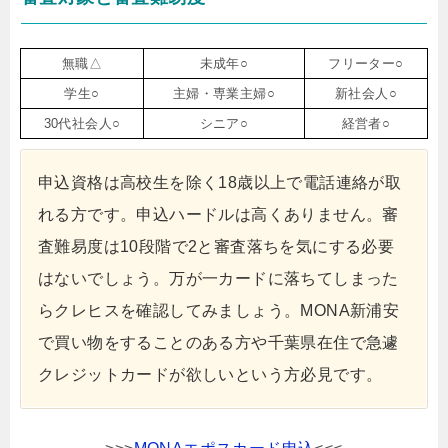
無職△
未成年○
フリーター○
学生○
主婦・専業主婦○
新社会人○
30代社会人○
シニア○
経営者○
申込資格は高校生を除く18歳以上で電話連絡が取
れる方です。申込ハードルは高くありません。審
査難易度は10段階で2と審査落ちを気にする必要
はないでしょう。万が一カードに落ちてしまった
らクレヒスを確認してみましょう。MONA新浦安
で買い物をすることのある方や千葉県在住で急遽
クレジットカードが欲しいという方必見です。