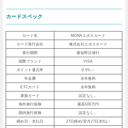
カードスペック
カード名
MONAエポスカード
カード発行会社
株式会社エポスカード
発行期間
最短即日発行
国際ブランド
VISA
ポイント還元率
0.5%～
年会費
永年無料
ETCカード
永年無料
家族カード
設定なし。
海外旅行保険
最高500万円
国内旅行保険
設定なし。
締め日・支払日
27日締め/翌月27日支払い