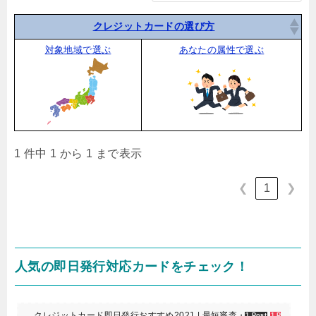
クレジットカードの選び方
対象地域で選ぶ
あなたの属性で選ぶ
1 件中 1 から 1 まで表示
1
❮
❯
人気の即日発行対応カードをチェック！
クレジットカード即日発行おすすめ2021 | 最短審査・評判解説-カード
1 Post
1 Pocket