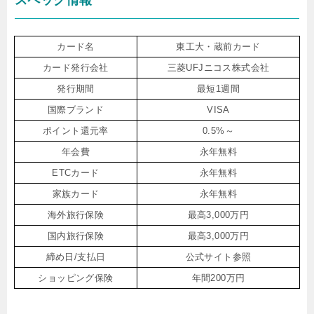
カード名
東工大・蔵前カード
カード発行会社
三菱UFJニコス株式会社
発行期間
最短1週間
国際ブランド
VISA
ポイント還元率
0.5%～
年会費
永年無料
ETCカード
永年無料
家族カード
永年無料
海外旅行保険
最高3,000万円
国内旅行保険
最高3,000万円
締め日/支払日
公式サイト参照
ショッピング保険
年間200万円