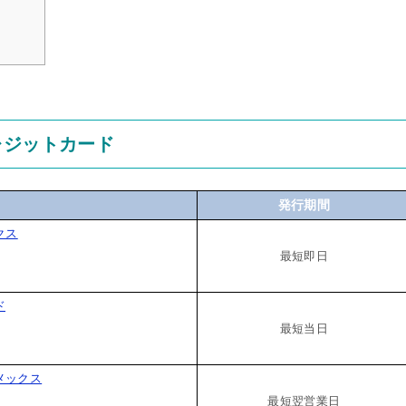
レジットカード
発行期間
クス
最短即日
ド
最短当日
メックス
最短翌営業日