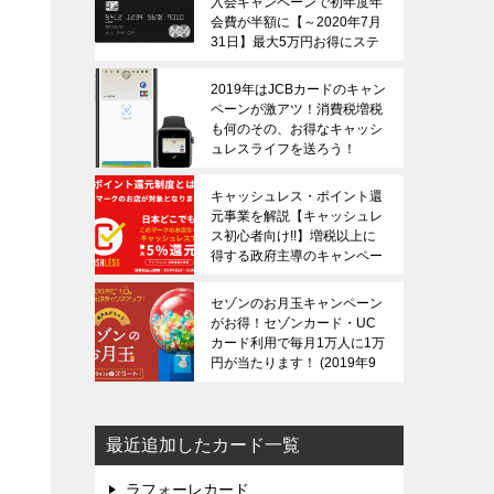
入会キャンペーンで初年度年
会費が半額に【～2020年7月
31日】最大5万円お得にステ
る
ータスカードを保有できる！
2020年3月20日
2019年はJCBカードのキャン
ペーンが激アツ！消費税増税
も何のその、お得なキャッシ
ュレスライフを送ろう！
2019年11月14日
キャッシュレス・ポイント還
元事業を解説【キャッシュレ
ス初心者向け!!】増税以上に
得する政府主導のキャンペー
ンです！
2019年10月1日
セゾンのお月玉キャンペーン
がお得！セゾンカード・UC
カード利用で毎月1万人に1万
円が当たります！
2019年9
月20日
最近追加したカード一覧
ラフォーレカード