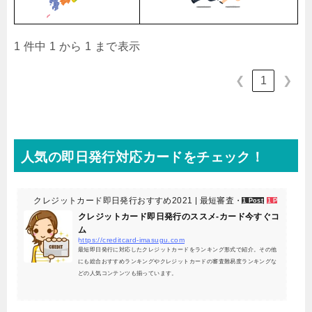
1 件中 1 から 1 まで表示
1
❮
❯
人気の即日発行対応カードをチェック！
クレジットカード即日発行おすすめ2021 | 最短審査・評判解説-カード
1 Post
1 Pocket
クレジットカード即日発行のススメ-カード今すぐコ
ム
https://creditcard-imasugu.com
最短即日発行に対応したクレジットカードをランキング形式で紹介。その他
にも総合おすすめランキングやクレジットカードの審査難易度ランキングな
どの人気コンテンツも揃っています。