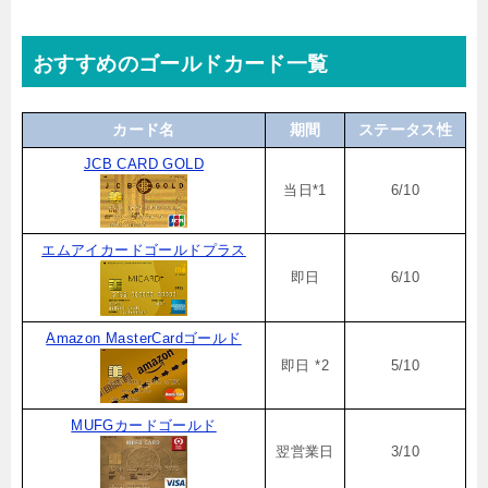
おすすめのゴールドカード一覧
カード名
期間
ステータス性
JCB CARD GOLD
当日*1
6/10
エムアイカードゴールドプラス
即日
6/10
Amazon MasterCardゴールド
即日 *2
5/10
MUFGカードゴールド
翌営業日
3/10